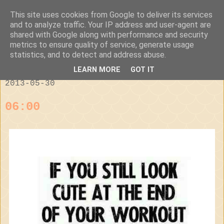
This site uses cookies from Google to deliver its services
I'd do it in a
and to analyze traffic. Your IP address and user-agent are
shared with Google along with performance and security
heartbeat.
metrics to ensure quality of service, generate usage
statistics, and to detect and address abuse.
LEARN MORE
GOT IT
2013-05-30
06:00