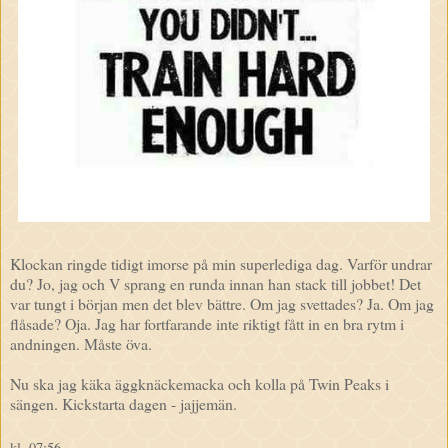
Klockan ringde tidigt imorse på min superlediga dag. Varför undrar
du? Jo, jag och V sprang en runda innan han stack till jobbet! Det
var tungt i början men det blev bättre. Om jag svettades? Ja. Om jag
flåsade? Oja. Jag har fortfarande inte riktigt fått in en bra rytm i
andningen. Måste öva.
Nu ska jag käka äggknäckemacka och kolla på Twin Peaks i
sängen. Kickstarta dagen - jajjemän.
kl.
07:56