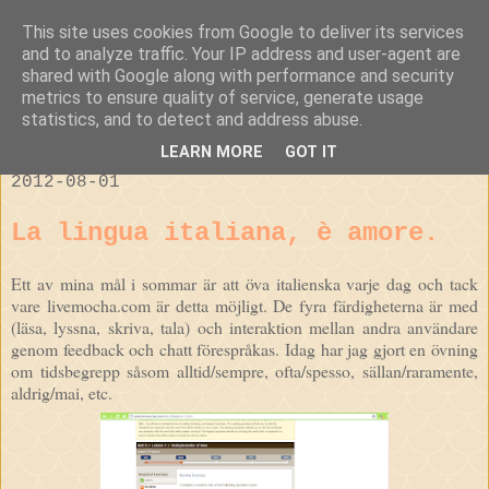
This site uses cookies from Google to deliver its services
I'd do it in a
and to analyze traffic. Your IP address and user-agent are
shared with Google along with performance and security
heartbeat.
metrics to ensure quality of service, generate usage
statistics, and to detect and address abuse.
LEARN MORE
GOT IT
2012-08-01
La lingua italiana, è amore.
Ett av mina mål i sommar är att öva italienska varje dag och tack
vare livemocha.com är detta möjligt. De fyra färdigheterna är med
(läsa, lyssna, skriva, tala) och interaktion mellan andra användare
genom feedback och chatt förespråkas. Idag har jag gjort en övning
om tidsbegrepp såsom alltid/sempre, ofta/spesso, sällan/raramente,
aldrig/mai, etc.